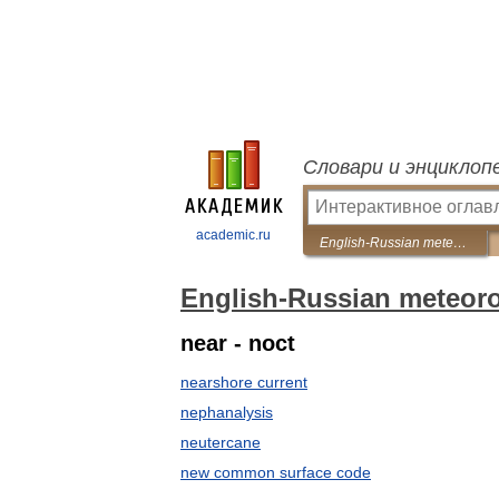
Словари и энциклоп
academic.ru
English-Russian meteorological dictionary
English-Russian meteoro
near - noct
nearshore current
nephanalysis
neutercane
new common surface code