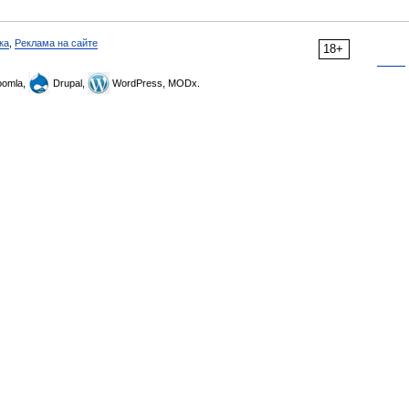
ка
,
Реклама на сайте
18+
omla,
Drupal,
WordPress, MODx.