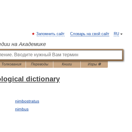
Запомнить сайт
Словарь на свой сайт
RU
едии на Академике
Толкования
Переводы
Книги
Игры ⚽
logical dictionary
nimbostratus
nimbus